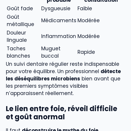
probable
consultation
Goût fade
Dysgueusie
Faible
Goût
Médicaments
Modérée
métallique
Douleur
Inflammation
Modérée
linguale
Taches
Muguet
Rapide
blanches
buccal
Un suivi dentaire régulier reste indispensable
pour votre équilibre. Un professionnel
détecte
les déséquilibres microbiens
bien avant que
les premiers symptômes visibles
n’apparaissent réellement.
Le lien entre foie, réveil difficile
et goût anormal
Il faut
déconstruire le mythe du foie